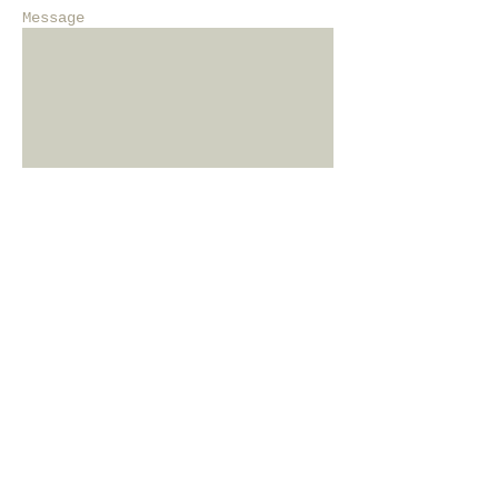
Message
Send
Professional Inspector​
專業屋檢師:徐志華
Walter Hsu
(469) 971-3168
Email:
skygigh6220@gmail.com
McKinney, TX