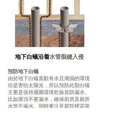
地下白蟻沿着
水管裂縫入侵
預防地下白蟻
由於地下白蟻喜歡有水且潮濕的環境
但是害怕太陽光，所以預防此類白蟻
主要是保持週圍環境乾燥並防漏水。
比如屋頂不要漏水，確保廚房及廁所
水管不漏水。同時要注意庭院裡花草
不要太靠近地基一般保持至少3呎以
上的距離，房子週圍不要堆放乾木
頭，地基至少要距離地面4到6英吋以
上，因為以上這些地點都可能是地下