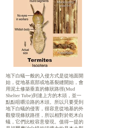
地下白蟻一般的入侵方式是從地面開
始，從地基底部或地基裂縫開始，會
用泥土修築垂直的條狀路徑(Mud
Shelter Tube)到達上方的木頭，並一
點點咀嚼沿路的木頭。所以只要受到
地下白蟻的侵害，很容意從地基的外
觀發現條狀路徑，所以相對於乾木白
蟻，它們比較容意發現。值得一提的