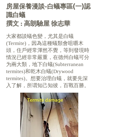
房屋保養漫談-白蟻專區(一)認
識白蟻
撰文 : 高朗驗屋 徐志華
大家都談蟻色變，尤其是白蟻
(Termite)，因為這種蟻類會咀嚼木
頭，住戶經常渾然不覺，等到發現時
情況已經非常嚴重，在德州白蟻可分
为兩大類，地下白蟻(Subterranean
termites)和乾木白蟻(Drywood
termites)。想要治理白蟻，就要先深
入了解，所谓知己知彼，百戰百勝。